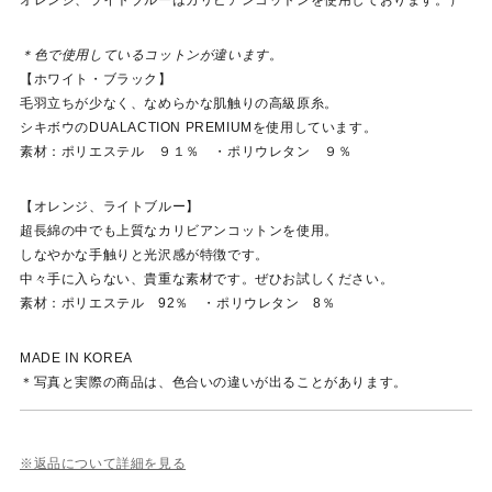
＊色で使用しているコットンが違います
。
【ホワイト・ブラック】
毛羽立ちが少なく、なめらかな肌触りの高級原糸。
シキボウのDUALACTION PREMIUMを使用しています。
素材：ポリエステル ９１％ ・ポリウレタン ９％
【オレンジ、ライトブルー】
超長綿の中でも上質なカリビアンコットンを使用。
しなやかな手触りと光沢感が特徴です。
中々手に入らない、貴重な素材です。ぜひお試しください。
素材：ポリエステル 92％ ・ポリウレタン 8％
MADE IN KOREA
＊写真と実際の商品は、色合いの違いが出ることがあります。
※返品について詳細を見る