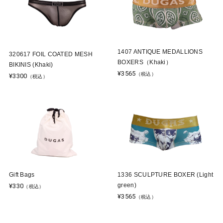
1407 ANTIQUE MEDALLIONS
320617 FOIL COATED MESH
BOXERS（Khaki）
BIKINIS (Khaki)
¥3565
（税込）
¥3300
（税込）
Gift Bags
1336 SCULPTURE BOXER (Light
green)
¥330
（税込）
¥3565
（税込）