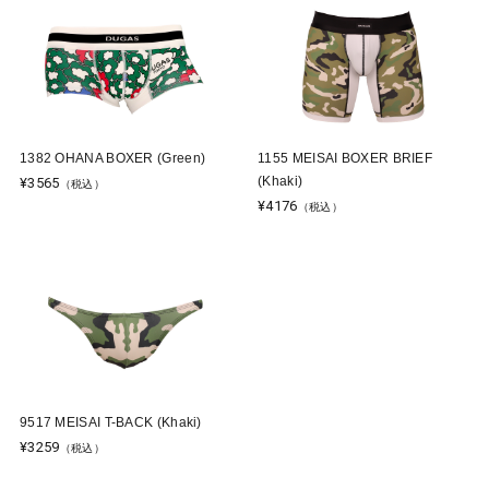
1382 OHANA BOXER (Green)
1155 MEISAI BOXER BRIEF
(Khaki)
¥3565
（税込）
¥4176
（税込）
9517 MEISAI T-BACK (Khaki)
¥3259
（税込）