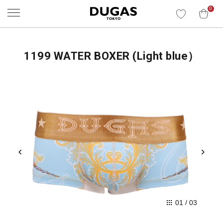
0
1199 WATER BOXER (Light blue）
01
/
03